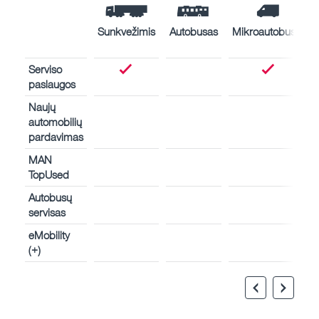
Sunkvežimis
Autobusas
Mikroautobusas
Serviso
paslaugos
Naujų
automobilių
pardavimas
MAN
TopUsed
Autobusų
servisas
eMobility
(+)