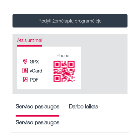
Rodyti žemėlapių programėlėje
Atsisiuntimai
Phone:
GPX
vCard
PDF
Serviso paslaugos
Darbo laikas
Serviso paslaugos