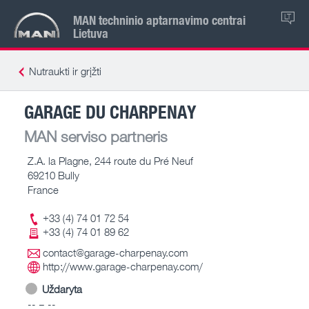
MAN techninio aptarnavimo centrai
LT
Lietuva
Nutraukti ir grįžti
GARAGE DU CHARPENAY
MAN serviso partneris
Z.A. la Plagne, 244 route du Pré Neuf
69210 Bully
France
+33 (4) 74 01 72 54
+33 (4) 74 01 89 62
contact@garage-charpenay.com
http://www.garage-charpenay.com/
Uždaryta
-- – --