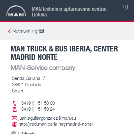
MAN techninio aptarnavimo centrai
LT
Lietuva
Nutraukti ir grįžti
MAN TRUCK & BUS IBERIA, CENTER
MADRID NORTE
MAN-Service company
Senda Galiana, 7
28821 Coslada
Spain
+34 (91) 151 50 00
+34 (91) 151 50 24
juan.aguilargonzalez@man.eu
http://red.maniberia.net/madrid-norte/
Uždaryta