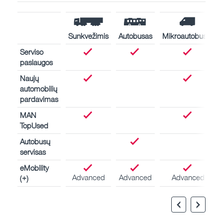
Sunkvežimis
Autobusas
Mikroautobusas
Serviso
paslaugos
Naujų
automobilių
pardavimas
MAN
TopUsed
Autobusų
servisas
eMobility
Advanced
Advanced
Advanced
(+)