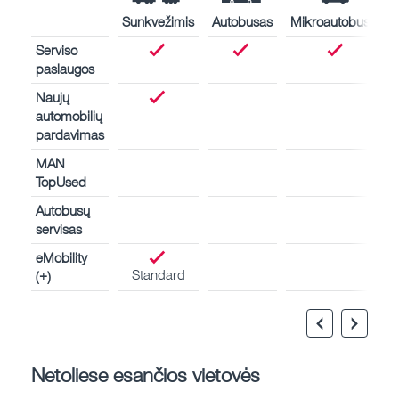
Sunkvežimis
Autobusas
Mikroautobusas
Serviso
paslaugos
Naujų
automobilių
pardavimas
MAN
TopUsed
Autobusų
servisas
eMobility
Standard
(+)
Netoliese esančios vietovės