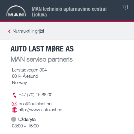
MAN techninio aptarnavimo centrai
LT
Lietuva
Nutraukti ir grįžti
AUTO LAST MØRE AS
MAN serviso partneris
Lerstadvegen 304
6014 Ålesund
Norway
+47 (70) 15 88 00
post@autolast.no
http://www.autolast.no
Uždaryta
08:00 – 16:00