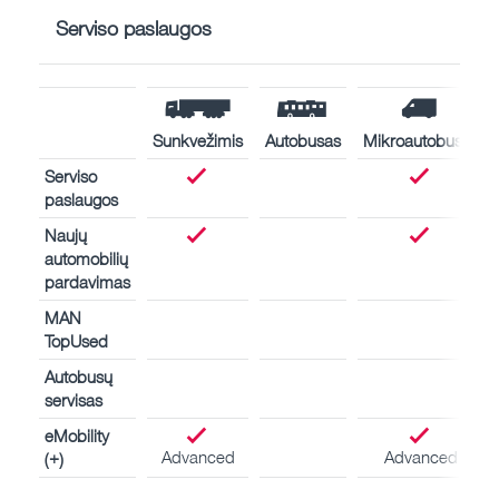
Serviso paslaugos
Sunkvežimis
Autobusas
Mikroautobusas
Serviso
paslaugos
Naujų
automobilių
pardavimas
MAN
TopUsed
Autobusų
servisas
eMobility
Advanced
Advanced
(+)