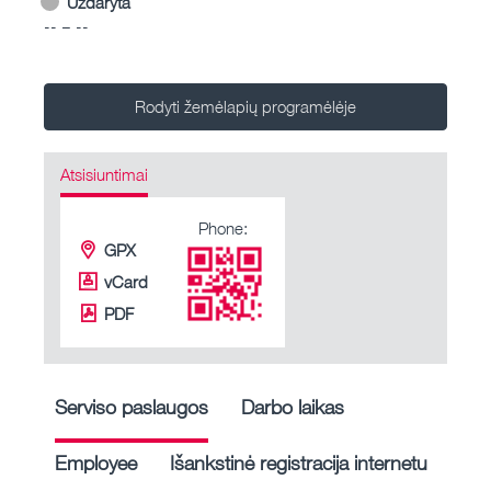
Uždaryta
-- – --
Rodyti žemėlapių programėlėje
Atsisiuntimai
Phone:
GPX
vCard
PDF
Serviso paslaugos
Darbo laikas
Employee
Išankstinė registracija internetu