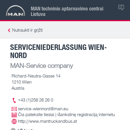
MAN techninio aptarnavimo centrai
LT
Lietuva
Nutraukti ir grįžti
SERVICENIEDERLASSUNG WIEN-
NORD
MAN-Service company
Richard-Neutra-Gasse 14
1210 Wien
Austria
+43 (1)258 26 26 0
service-wiennord@man.eu
Čia pateksite tiesiai į išankstinę registraciją internetu
http://www.mantruckandbus.at