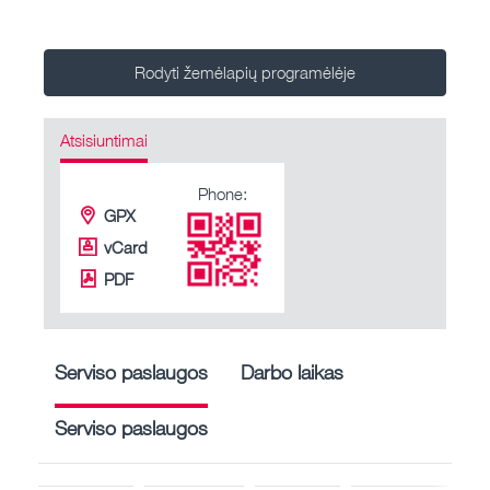
Rodyti žemėlapių programėlėje
Atsisiuntimai
Phone:
GPX
vCard
PDF
Serviso paslaugos
Darbo laikas
Serviso paslaugos