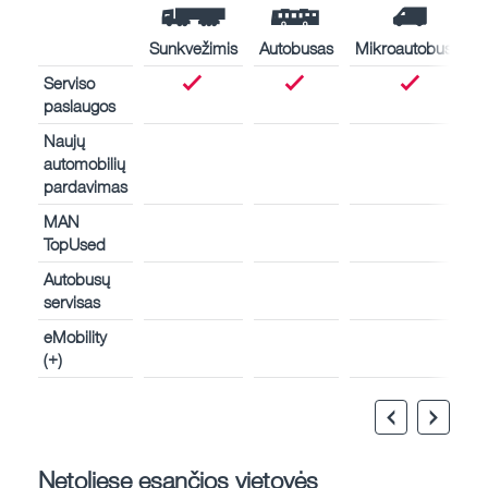
Sunkvežimis
Autobusas
Mikroautobusas
Serviso
paslaugos
Naujų
automobilių
pardavimas
MAN
TopUsed
Autobusų
servisas
eMobility
(+)
Netoliese esančios vietovės