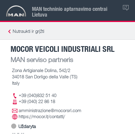
MAN techninio aptarnavimo centrai
LT
Lietuva
Nutraukti ir grįžti
MOCOR VEICOLI INDUSTRIALI SRL
MAN serviso partneris
Zona Artigianale Dolina, 542/2
34018 San Dorligo della Valle (TS)
Italy
+39 (040)832 51 40
+39 (040) 22 86 18
amministrazione@mocorsrl.com
https://mocor.it/contatti/
Uždaryta
-- – --