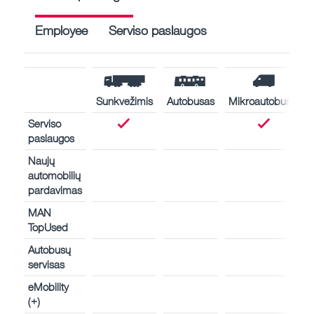
Employee
Serviso paslaugos
Sunkvežimis
Autobusas
Mikroautobusas
Serviso
paslaugos
Naujų
automobilių
pardavimas
MAN
TopUsed
Autobusų
servisas
eMobility
(+)