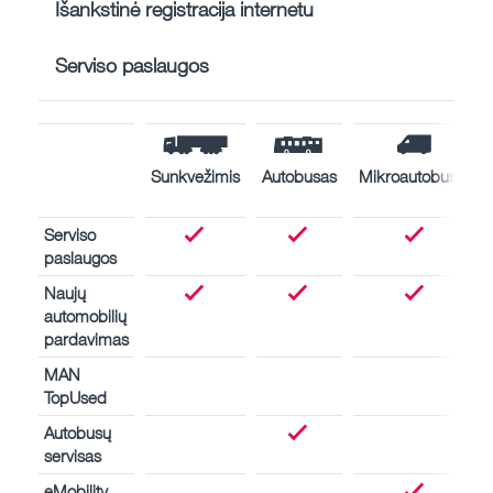
Išankstinė registracija internetu
Serviso paslaugos
Sunkvežimis
Autobusas
Mikroautobusas
Serviso
paslaugos
Naujų
automobilių
pardavimas
MAN
TopUsed
Autobusų
servisas
eMobility