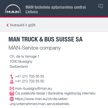
MAN techninio aptarnavimo centrai
LT
Lietuva
Nutraukti ir grįžti
MAN TRUCK & BUS SUISSE SA
MAN-Service company
Ch. de la Venoge 1
1030 Bussigny
Switzerland
+41 (21) 703 55 55
+41 (21) 703 55 50
man-bussigny@man.eu
Čia pateksite tiesiai į išankstinę registraciją internetu
https://www.man.eu/ch/de/ueber-
uns/unternehmen/man-servicebetrieb-