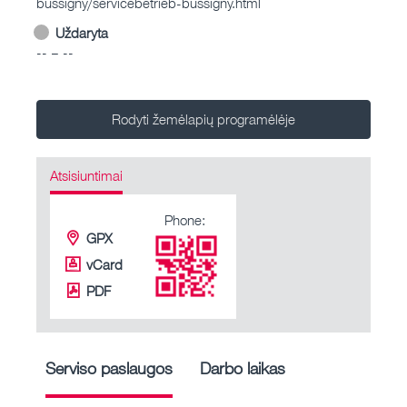
bussigny/servicebetrieb-bussigny.html
Uždaryta
-- – --
Rodyti žemėlapių programėlėje
Atsisiuntimai
Phone:
GPX
vCard
PDF
Serviso paslaugos
Darbo laikas