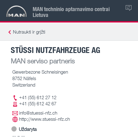
MAN techninio aptarnavimo centrai
LT
Lietuva
Nutraukti ir grįžti
STÜSSI NUTZFAHRZEUGE AG
MAN serviso partneris
Gewerbezone Schneisingen
8752 Näfels
Switzerland
+41 (55) 612 27 12
+41 (55) 612 42 67
info@stuessi-nfz.ch
http://www.stuessi-nfz.ch
Uždaryta
-- – --