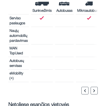
Sunkvežimis
Autobusas
Mikroautobusas
Serviso
paslaugos
Naujų
automobilių
pardavimas
MAN
TopUsed
Autobusų
servisas
eMobility
(+)
Netoliese esančios vietovės