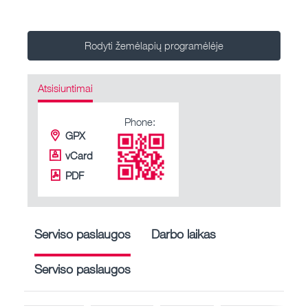
Rodyti žemėlapių programėlėje
Atsisiuntimai
Phone:
GPX
vCard
PDF
Serviso paslaugos
Darbo laikas
Serviso paslaugos