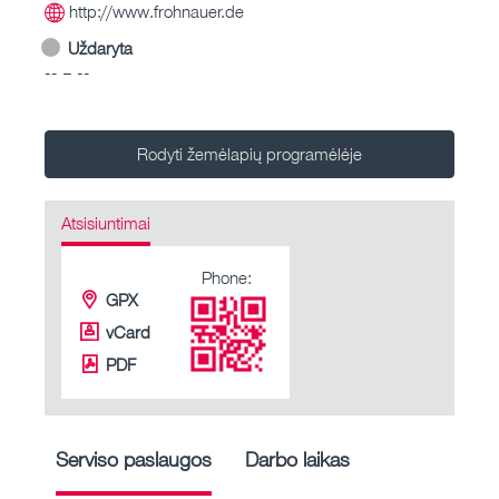
http://www.frohnauer.de
Uždaryta
-- – --
Rodyti žemėlapių programėlėje
Atsisiuntimai
Phone:
GPX
vCard
PDF
Serviso paslaugos
Darbo laikas