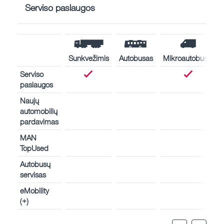
Serviso paslaugos
Sunkvežimis
Autobusas
Mikroautobusas
Serviso
paslaugos
Naujų
automobilių
pardavimas
MAN
TopUsed
Autobusų
servisas
eMobility
(+)