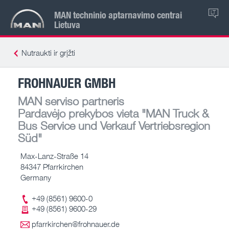
MAN techninio aptarnavimo centrai
LT
Lietuva
Nutraukti ir grįžti
FROHNAUER GMBH
MAN serviso partneris
Pardavėjo prekybos vieta
"MAN Truck &
Bus Service und Verkauf Vertriebsregion
Süd"
Max-Lanz-Straße 14
84347 Pfarrkirchen
Germany
+49 (8561) 9600-0
+49 (8561) 9600-29
pfarrkirchen@frohnauer.de