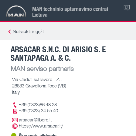
MAN techninio aptarnavimo centrai
LT
Lietuva
Nutraukti ir grįžti
ARSACAR S.N.C. DI ARISIO S. E
SANTAPAGA A. & C.
MAN serviso partneris
Via Caduti sul lavoro - Z.I.
28883 Gravellona Toce (VB)
Italy
+39 (0323)86 48 28
+39 (0323) 34 55 40
arsacar@libero.it
https://www.arsacar.it/
Šiuo metu atidaryta