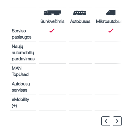
Sunkvežimis
Autobusas
Mikroautobusas
Serviso
paslaugos
Naujų
automobilių
pardavimas
MAN
TopUsed
Autobusų
servisas
eMobility
(+)