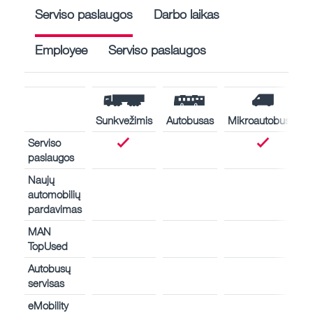
Serviso paslaugos
Darbo laikas
Employee
Serviso paslaugos
Sunkvežimis
Autobusas
Mikroautobusas
Serviso
paslaugos
Naujų
automobilių
pardavimas
MAN
TopUsed
Autobusų
servisas
eMobility