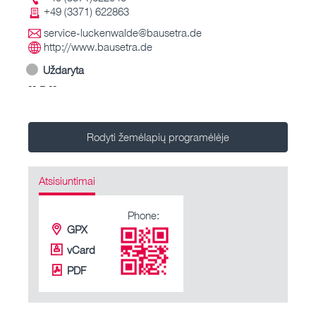
+49 (3371) 622863
service-luckenwalde@bausetra.de
http://www.bausetra.de
Uždaryta
-- – --
Rodyti žemėlapių programėlėje
Atsisiuntimai
Phone:
GPX
vCard
PDF