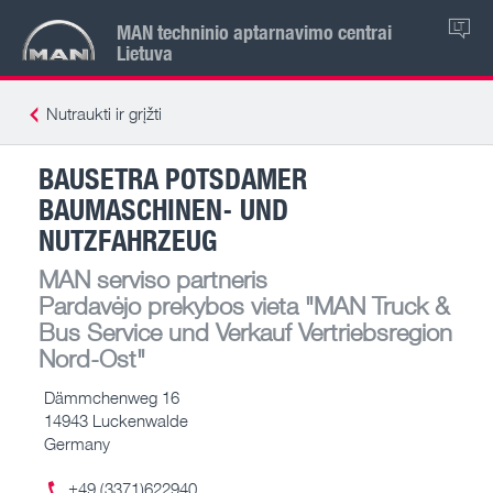
MAN techninio aptarnavimo centrai
LT
Lietuva
Nutraukti ir grįžti
BAUSETRA POTSDAMER
BAUMASCHINEN- UND
NUTZFAHRZEUG
MAN serviso partneris
Pardavėjo prekybos vieta
"MAN Truck &
Bus Service und Verkauf Vertriebsregion
Nord-Ost"
Dämmchenweg 16
14943 Luckenwalde
Germany
+49 (3371)622940