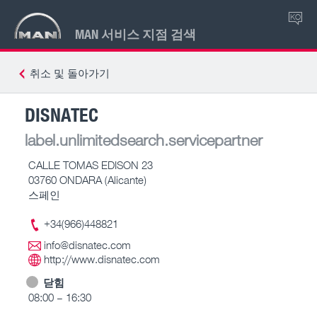
KO
MAN 서비스 지점 검색
취소 및 돌아가기
DISNATEC
label.unlimitedsearch.servicepartner
CALLE TOMAS EDISON 23
03760 ONDARA (Alicante)
스페인
+34(966)448821
info@disnatec.com
http://www.disnatec.com
닫힘
08:00 – 16:30