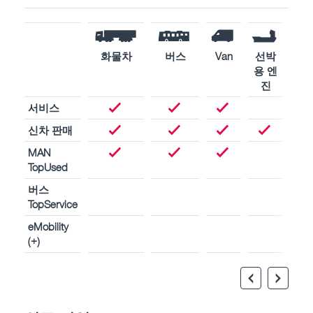
화물차
버스
Van
선박
산
용 엔
용 
진
진
서비스
신차 판매
MAN
TopUsed
버스
TopService
eMobility
(+)