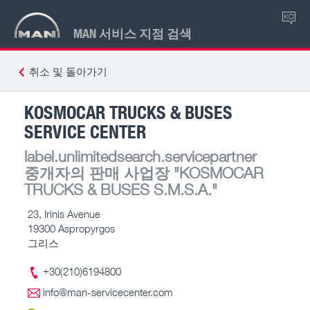
KO
MAN 서비스 지점 검색
취소 및 돌아가기
KOSMOCAR TRUCKS & BUSES
SERVICE CENTER
label.unlimitedsearch.servicepartner
중개자의 판매 사업장
"KOSMOCAR
TRUCKS & BUSES S.M.S.A."
23, Irinis Avenue
19300 Aspropyrgos
그리스
+30(210)6194800
info@man-servicecenter.com