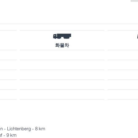
화물차
n - Lichtenberg - 8 km
f - 9 km