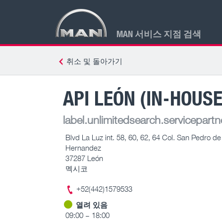
MAN 서비스 지점 검색
취소 및 돌아가기
API LEÓN (IN-HOUS
label.unlimitedsearch.servicepartn
Blvd La Luz int. 58, 60, 62, 64 Col. San Pedro de
Hernandez
37287 León
멕시코
+52(442)1579533
열려 있음
09:00 – 18:00