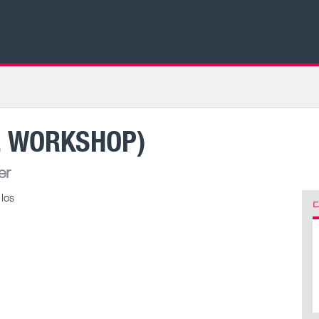
E WORKSHOP)
er
 los