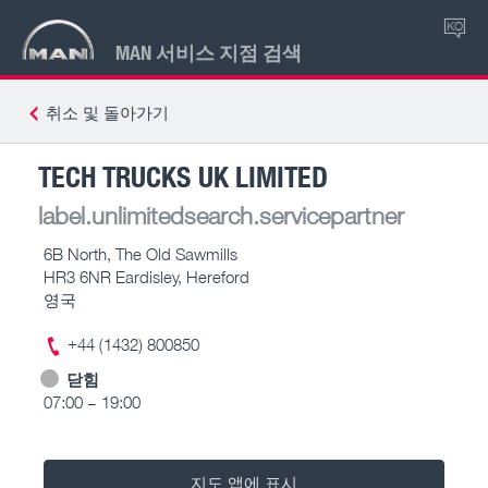
KO
MAN 서비스 지점 검색
취소 및 돌아가기
TECH TRUCKS UK LIMITED
label.unlimitedsearch.servicepartner
6B North, The Old Sawmills
HR3 6NR Eardisley, Hereford
영국
+44 (1432) 800850
닫힘
07:00 – 19:00
지도 앱에 표시