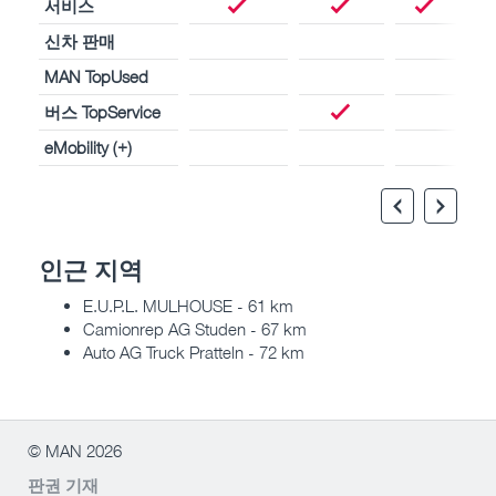
서비스
신차 판매
MAN TopUsed
버스 TopService
eMobility (+)
인근 지역
E.U.P.L. MULHOUSE - 61 km
Camionrep AG Studen - 67 km
Auto AG Truck Pratteln - 72 km
© MAN 2026
판권 기재