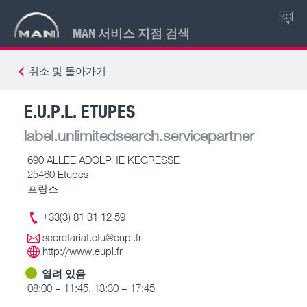
KO
MAN 서비스 지점 검색
취소 및 돌아가기
E.U.P.L. ETUPES
label.unlimitedsearch.servicepartner
690 ALLEE ADOLPHE KEGRESSE
25460 Etupes
프랑스
+33(3) 81 31 12 59
secretariat.etu@eupl.fr
http://www.eupl.fr
열려 있음
08:00 – 11:45, 13:30 – 17:45