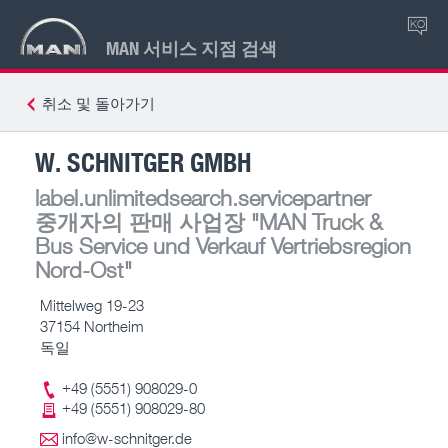
KO
MAN 서비스 지점 검색
취소 및 돌아가기
W. SCHNITGER GMBH
label.unlimitedsearch.servicepartner
중개자의 판매 사업장
"MAN Truck &
Bus Service und Verkauf Vertriebsregion
Nord-Ost"
Mittelweg 19-23
37154 Northeim
독일
+49 (5551) 908029-0
+49 (5551) 908029-80
info@w-schnitger.de