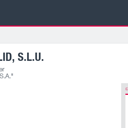
D, S.L.U.
er
S.A."