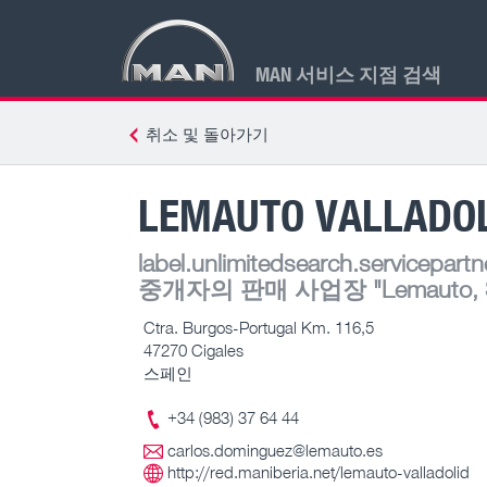
MAN 서비스 지점 검색
취소 및 돌아가기
LEMAUTO VALLADOLI
label.unlimitedsearch.servicepartn
중개자의 판매 사업장
"Lemauto, 
Ctra. Burgos-Portugal Km. 116,5
47270 Cigales
스페인
+34 (983) 37 64 44
carlos.dominguez@lemauto.es
http://red.maniberia.net/lemauto-valladolid