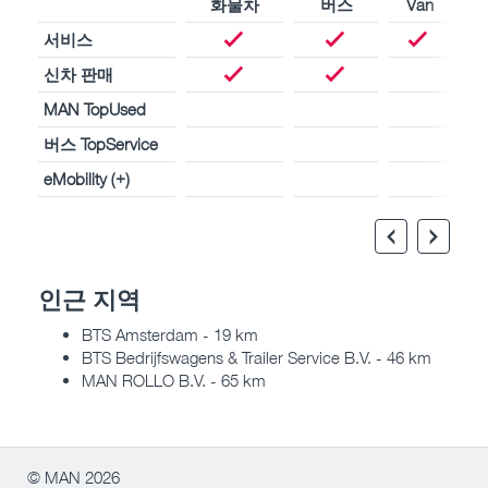
화물차
버스
Van
서비스
신차 판매
MAN TopUsed
버스 TopService
eMobility (+)
인근 지역
BTS Amsterdam - 19 km
BTS Bedrijfswagens & Trailer Service B.V. - 46 km
MAN ROLLO B.V. - 65 km
© MAN 2026