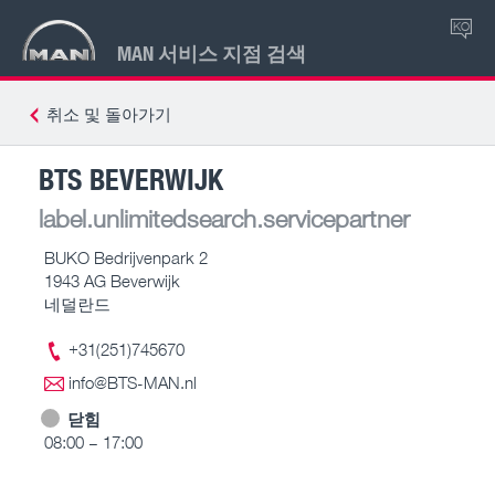
KO
MAN 서비스 지점 검색
취소 및 돌아가기
BTS BEVERWIJK
label.unlimitedsearch.servicepartner
BUKO Bedrijvenpark 2
1943 AG Beverwijk
네덜란드
+31(251)745670
info@BTS-MAN.nl
닫힘
08:00 – 17:00