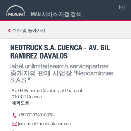
KO
MAN 서비스 지점 검색
취소 및 돌아가기
NEOTRUCK S.A. CUENCA - AV. GIL
RAMIREZ DAVALOS
label.unlimitedsearch.servicepartner
중개자의 판매 사업장
"Neocamiones
S.A.S."
Av. Gil Ramírez Dávalos y el Pedregal
010102 Cuenca
에콰도르
+593(0)994915338
jsalamea@neotruck.com.ec