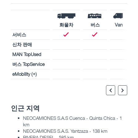
화물차
버스
Van
서비스
신차 판매
MAN TopUsed
버스 TopService
eMobility (+)
인근 지역
NEOCAMIONES S.A.S Cuenca - Quinta Chica - 1
km
NEOCAMIONES S.A.S. Yantzaza - 138 km
RIVERA DIESEL - 585 km