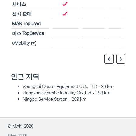
서비스
신차 판매
MAN TopUsed
버스 TopService
eMobility (+)
인근 지역
Shanghai Ocean Equipment CO., LTD - 39 km
Hangzhou Zhenhe Industry Co.,Ltd - 193 km
Ningbo Service Station - 209 km
© MAN 2026
판권 기재