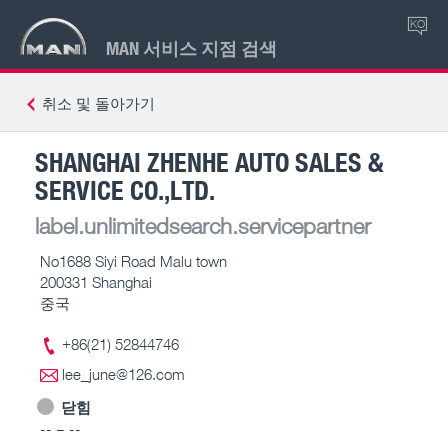
KO
MAN 서비스 지점 검색
취소 및 돌아가기
SHANGHAI ZHENHE AUTO SALES &
SERVICE CO.,LTD.
label.unlimitedsearch.servicepartner
No1688 Siyi Road Malu town
200331 Shanghai
중국
+86(21) 52844746
lee_june@126.com
닫힘
-- – --