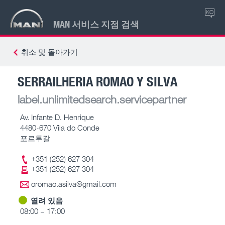
KO
MAN 서비스 지점 검색
취소 및 돌아가기
SERRAILHERIA ROMAO Y SILVA
label.unlimitedsearch.servicepartner
Av. Infante D. Henrique
4480-670 Vila do Conde
포르투갈
+351 (252) 627 304
+351 (252) 627 304
oromao.asilva@gmail.com
열려 있음
08:00 – 17:00