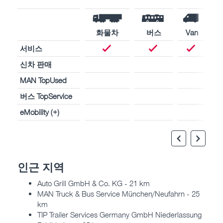
화물차
버스
Van
서비스
신차 판매
MAN TopUsed
버스 TopService
eMobility (+)
인근 지역
Auto Grill GmbH & Co. KG - 21 km
MAN Truck & Bus Service München/Neufahrn - 25
km
TIP Trailer Services Germany GmbH Niederlassung