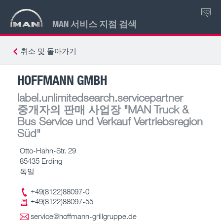
KO
MAN 서비스 지점 검색
취소 및 돌아가기
HOFFMANN GMBH
label.unlimitedsearch.servicepartner
중개자의 판매 사업장
"MAN Truck &
Bus Service und Verkauf Vertriebsregion
Süd"
Otto-Hahn-Str. 29
85435 Erding
독일
+49(8122)88097-0
+49(8122)88097-55
service@hoffmann-grillgruppe.de