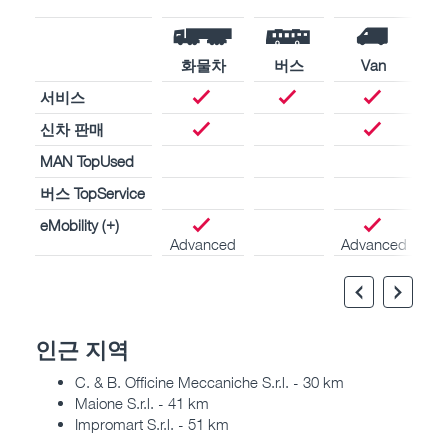
화물차
버스
Van
서비스
신차 판매
MAN TopUsed
버스 TopService
eMobility (+)
Advanced
Advanced
인근 지역
C. & B. Officine Meccaniche S.r.l. - 30 km
Maione S.r.l. - 41 km
Impromart S.r.l. - 51 km