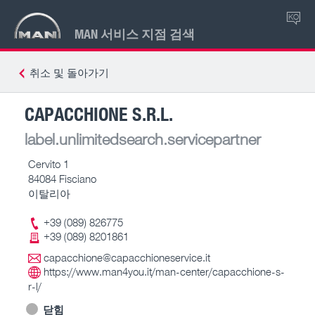
KO
MAN 서비스 지점 검색
취소 및 돌아가기
CAPACCHIONE S.R.L.
label.unlimitedsearch.servicepartner
Cervito 1
84084 Fisciano
이탈리아
+39 (089) 826775
+39 (089) 8201861
capacchione@capacchioneservice.it
https://www.man4you.it/man-center/capacchione-s-
r-l/
닫힘