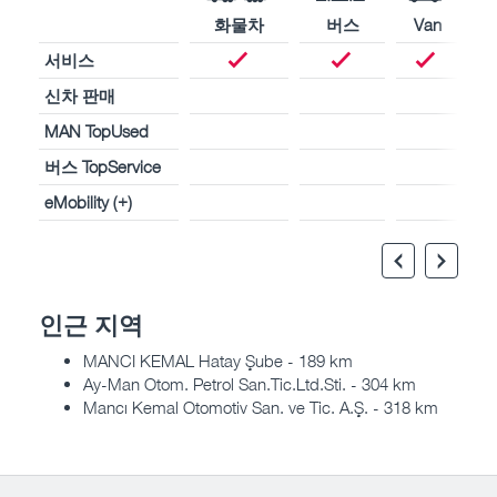
화물차
버스
Van
서비스
신차 판매
MAN TopUsed
버스 TopService
eMobility (+)
인근 지역
MANCI KEMAL Hatay Şube - 189 km
Ay-Man Otom. Petrol San.Tic.Ltd.Sti. - 304 km
Mancı Kemal Otomotiv San. ve Tic. A.Ş. - 318 km