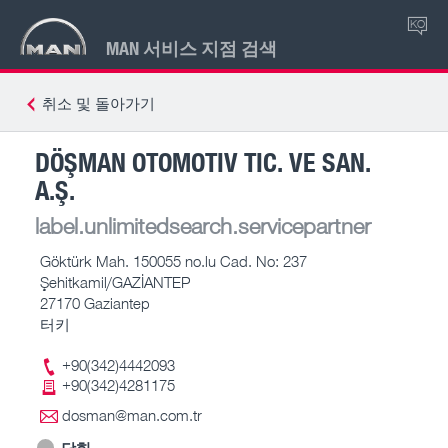
KO
MAN 서비스 지점 검색
취소 및 돌아가기
DÖŞMAN OTOMOTIV TIC. VE SAN.
A.Ş.
label.unlimitedsearch.servicepartner
Göktürk Mah. 150055 no.lu Cad. No: 237
Şehitkamil/GAZİANTEP
27170 Gaziantep
터키
+90(342)4442093
+90(342)4281175
dosman@man.com.tr
닫힘