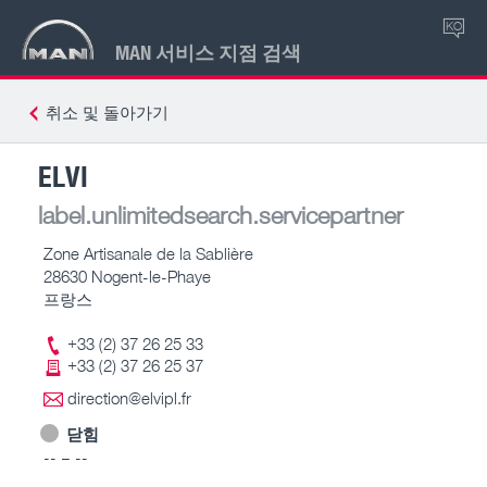
KO
MAN 서비스 지점 검색
취소 및 돌아가기
ELVI
label.unlimitedsearch.servicepartner
Zone Artisanale de la Sablière
28630 Nogent-le-Phaye
프랑스
+33 (2) 37 26 25 33
+33 (2) 37 26 25 37
direction@elvipl.fr
닫힘
-- – --