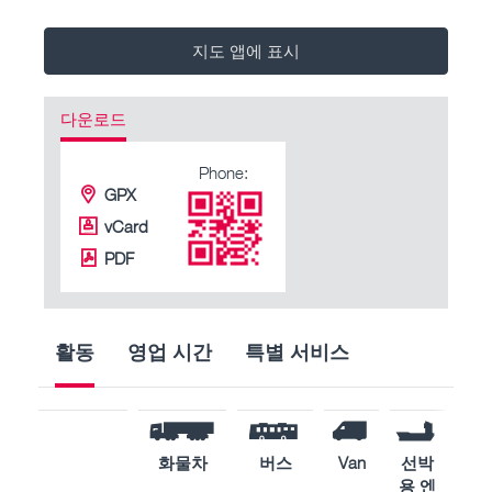
지도 앱에 표시
다운로드
Phone:
GPX
vCard
PDF
활동
영업 시간
특별 서비스
화물차
버스
Van
선박
산
용 엔
용 