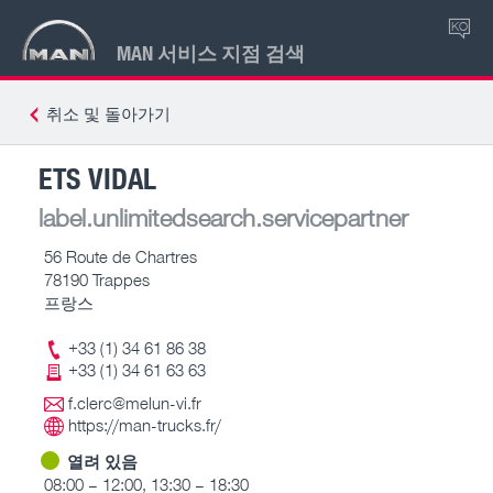
KO
MAN 서비스 지점 검색
취소 및 돌아가기
ETS VIDAL
label.unlimitedsearch.servicepartner
56 Route de Chartres
78190 Trappes
프랑스
+33 (1) 34 61 86 38
+33 (1) 34 61 63 63
f.clerc@melun-vi.fr
https://man-trucks.fr/
열려 있음
08:00 – 12:00, 13:30 – 18:30