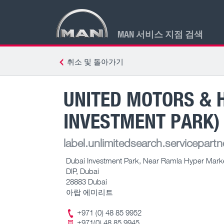
MAN 서비스 지점 검색
취소 및 돌아가기
UNITED MOTORS & H
INVESTMENT PARK)
label.unlimitedsearch.servicepartn
Dubai Investment Park, Near Ramla Hyper Marke
DIP, Dubai
28883 Dubai
아랍 에미리트
+971 (0) 48 85 9952
+971(0) 48 85 9945