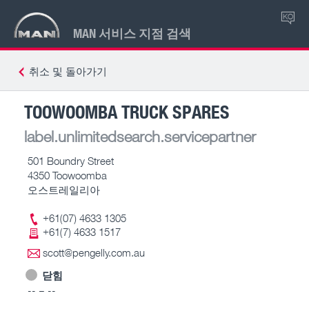
KO
MAN 서비스 지점 검색
취소 및 돌아가기
TOOWOOMBA TRUCK SPARES
label.unlimitedsearch.servicepartner
501 Boundry Street
4350 Toowoomba
오스트레일리아
+61(07) 4633 1305
+61(7) 4633 1517
scott@pengelly.com.au
닫힘
-- – --