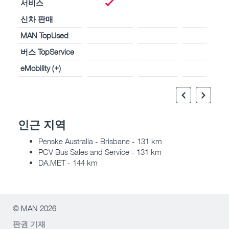
서비스
신차 판매
MAN TopUsed
버스 TopService
eMobility (+)
인근 지역
Penske Australia - Brisbane - 131 km
PCV Bus Sales and Service - 131 km
DA.MET - 144 km
© MAN 2026
판권 기재