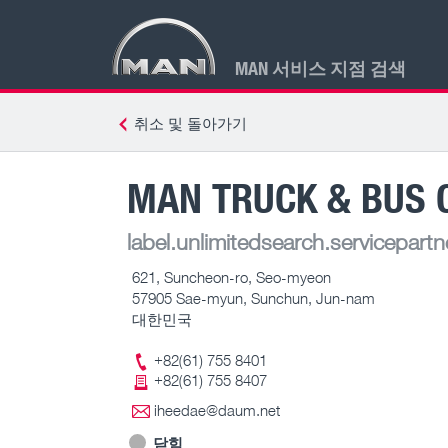
MAN 서비스 지점 검색
취소 및 돌아가기
MAN TRUCK & BUS 
label.unlimitedsearch.servicepartn
621, Suncheon-ro, Seo-myeon
57905 Sae-myun, Sunchun, Jun-nam
대한민국
+82(61) 755 8401
+82(61) 755 8407
iheedae@daum.net
닫힘