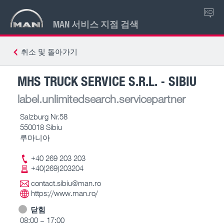
KO
MAN 서비스 지점 검색
취소 및 돌아가기
MHS TRUCK SERVICE S.R.L. - SIBIU
label.unlimitedsearch.servicepartner
Salzburg Nr.58
550018 Sibiu
루마니아
+40 269 203 203
+40(269)203204
contact.sibiu@man.ro
https://www.man.ro/
닫힘
08:00 – 17:00