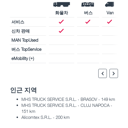
화물차
버스
Van
서비스
신차 판매
MAN TopUsed
버스 TopService
eMobility (+)
인근 지역
MHS TRUCK SERVICE S.R.L. - BRASOV - 149 km
MHS TRUCK SERVICE S.R.L. - CLUJ NAPOCA -
151 km
Alicomtex S.R.L. - 200 km