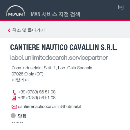
KO
MAN 서비스 지점 검색
취소 및 돌아가기
CANTIERE NAUTICO CAVALLIN S.R.L.
label.unlimitedsearch.servicepartner
Zona Industriale, Sett. 1, Loc. Cala Saccaia
07026 Olbia (OT)
이탈리아
+39 (0789) 56 51 08
+39 (0789) 56 51 08
cantierenauticocavallin@hotmail.it
닫힘
-- – --