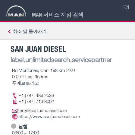
KO
MAN 서비스 지점 검색
취소 및 돌아가기
SAN JUAN DIESEL
label.unlimitedsearch.servicepartner
Bo Montones, Carr 198 km 22.0
00771 Las Piedras
푸에르토리코
+1 (787) 486 2536
+1 (787) 713 8002
jerry@sanjuandiesel.com
https://www.sanjuandiesel.com
닫힘
08:00 – 17:00