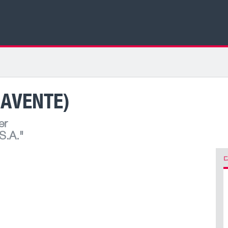
NAVENTE)
er
S.A."