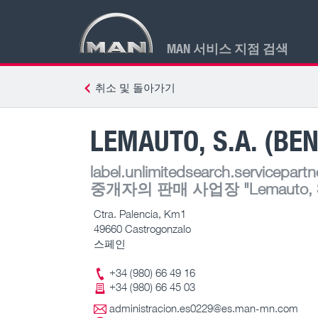
MAN 서비스 지점 검색
취소 및 돌아가기
LEMAUTO, S.A. (BE
label.unlimitedsearch.servicepartn
중개자의 판매 사업장
"Lemauto, 
Ctra. Palencia, Km1
49660 Castrogonzalo
스페인
+34 (980) 66 49 16
+34 (980) 66 45 03
administracion.es0229@es.man-mn.com