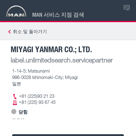
KO
MAN 서비스 지점 검색
취소 및 돌아가기
MIYAGI YANMAR CO.; LTD.
label.unlimitedsearch.servicepartner
1-14-5; Matsunami
986-0028 Ishinomaki-City; Miyagi
일본
+81 (225)93 21 23
+81 (225) 93 67 45
닫힘
-- – --