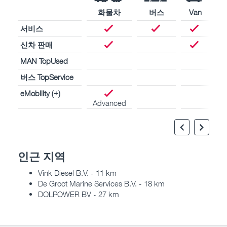
화물차
버스
Van
서비스
신차 판매
MAN TopUsed
버스 TopService
eMobility (+)
Advanced
인근 지역
Vink Diesel B.V. - 11 km
De Groot Marine Services B.V. - 18 km
DOLPOWER BV - 27 km