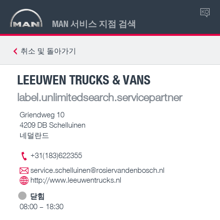
KO
MAN 서비스 지점 검색
취소 및 돌아가기
LEEUWEN TRUCKS & VANS
label.unlimitedsearch.servicepartner
Griendweg 10
4209 DB Schelluinen
네덜란드
+31(183)622355
service.schelluinen@rosiervandenbosch.nl
http://www.leeuwentrucks.nl
닫힘
08:00 – 18:30