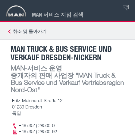
KO
MAN 서비스 지점 검색
취소 및 돌아가기
MAN TRUCK & BUS SERVICE UND
VERKAUF DRESDEN-NICKERN
MAN-서비스 운영
중개자의 판매 사업장
"MAN Truck &
Bus Service und Verkauf Vertriebsregion
Nord-Ost"
Fritz-Meinhardt-Straße 12
01239 Dresden
독일
+49 (351) 28500-0
+49 (351) 28500-92