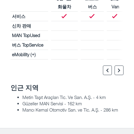
화물차
버스
Van
서비스
신차 판매
MAN TopUsed
버스 TopService
eMobility (+)
인근 지역
Metin Taşıt Araçları Tic. Ve San. A.Ş. - 4 km
Güzeller MAN Servisi - 162 km
Mancı Kemal Otomotiv San. ve Tic. A.Ş. - 286 km