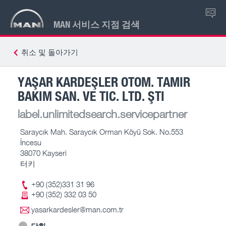
KO
MAN 서비스 지점 검색
취소 및 돌아가기
YAŞAR KARDEŞLER OTOM. TAMIR
BAKIM SAN. VE TIC. LTD. ŞTI
label.unlimitedsearch.servicepartner
Saraycık Mah. Saraycık Orman Köyü Sok. No.553
İncesu
38070 Kayseri
터키
+90 (352)331 31 96
+90 (352) 332 03 50
yasarkardesler@man.com.tr
닫힘