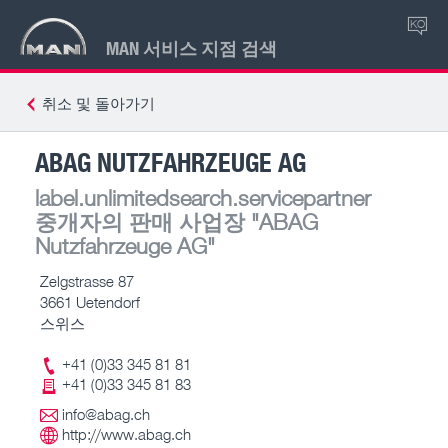
KO
MAN 서비스 지점 검색
취소 및 돌아가기
ABAG NUTZFAHRZEUGE AG
label.unlimitedsearch.servicepartner
중개자의 판매 사업장
"ABAG
Nutzfahrzeuge AG"
Zelgstrasse 87
3661 Uetendorf
스위스
+41 (0)33 345 81 81
+41 (0)33 345 81 83
info@abag.ch
http://www.abag.ch