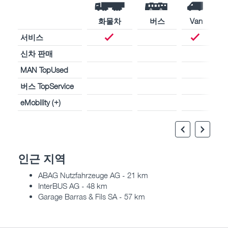
화물차
버스
Van
서비스
신차 판매
MAN TopUsed
버스 TopService
eMobility (+)
인근 지역
ABAG Nutzfahrzeuge AG - 21 km
InterBUS AG - 48 km
Garage Barras & Fils SA - 57 km