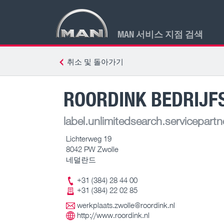
MAN 서비스 지점 검색
취소 및 돌아가기
ROORDINK BEDRIJ
label.unlimitedsearch.servicepartn
Lichterweg 19
8042 PW Zwolle
네덜란드
+31 (384) 28 44 00
+31 (384) 22 02 85
werkplaats.zwolle@roordink.nl
http://www.roordink.nl