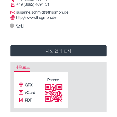
+49 (3682) 4694-51
susanne.schmidt@fhsgmbh.de
http://www.fhsgmbh.de
닫힘
-- – --
지도 앱에 표시
다운로드
Phone:
GPX
vCard
PDF