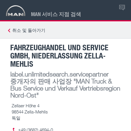
KO
MAN 서비스 지점 검색
취소 및 돌아가기
FAHRZEUGHANDEL UND SERVICE
GMBH, NIEDERLASSUNG ZELLA-
MEHLIS
label.unlimitedsearch.servicepartner
중개자의 판매 사업장
"MAN Truck &
Bus Service und Verkauf Vertriebsregion
Nord-Ost"
Zellaer Höhe 4
98544 Zella-Mehlis
독일
+49 (3682) 4694-0