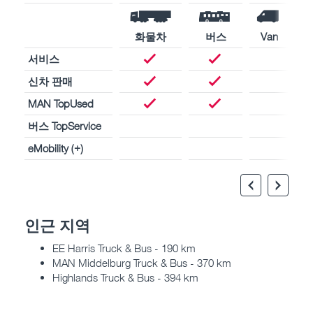
화물차
버스
Van
서비스
신차 판매
MAN TopUsed
버스 TopService
eMobility (+)
인근 지역
EE Harris Truck & Bus - 190 km
MAN Middelburg Truck & Bus - 370 km
Highlands Truck & Bus - 394 km