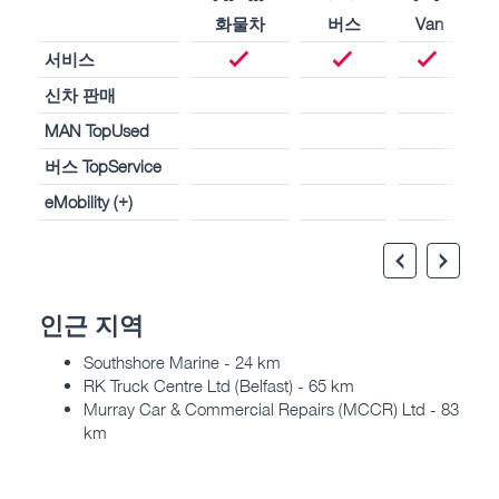
화물차
버스
Van
서비스
신차 판매
MAN TopUsed
버스 TopService
eMobility (+)
인근 지역
Southshore Marine - 24 km
RK Truck Centre Ltd (Belfast) - 65 km
Murray Car & Commercial Repairs (MCCR) Ltd - 83
km