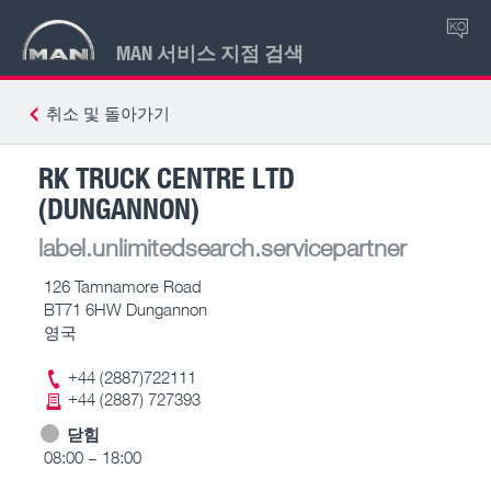
KO
MAN 서비스 지점 검색
취소 및 돌아가기
RK TRUCK CENTRE LTD
(DUNGANNON)
label.unlimitedsearch.servicepartner
126 Tamnamore Road
BT71 6HW Dungannon
영국
+44 (2887)722111
+44 (2887) 727393
닫힘
08:00 – 18:00