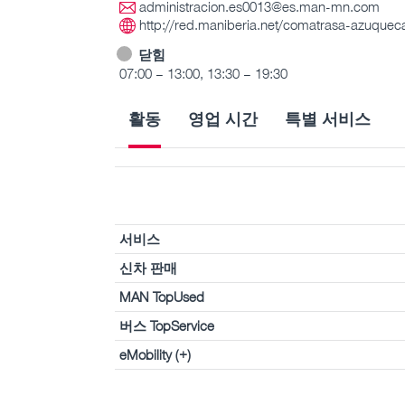
administracion.es0013@es.man-mn.com
http://red.maniberia.net/comatrasa-azuquec
닫힘
07:00 – 13:00, 13:30 – 19:30
활동
영업 시간
특별 서비스
서비스
신차 판매
MAN TopUsed
버스 TopService
eMobility (+)