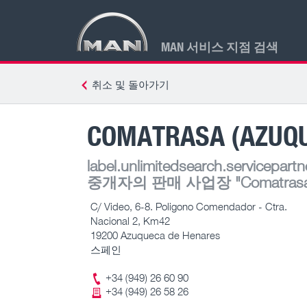
MAN 서비스 지점 검색
취소 및 돌아가기
COMATRASA (AZUQ
label.unlimitedsearch.servicepartn
중개자의 판매 사업장
"Comatras
C/ Video, 6-8. Poligono Comendador - Ctra.
Nacional 2, Km42
19200 Azuqueca de Henares
스페인
+34 (949) 26 60 90
+34 (949) 26 58 26