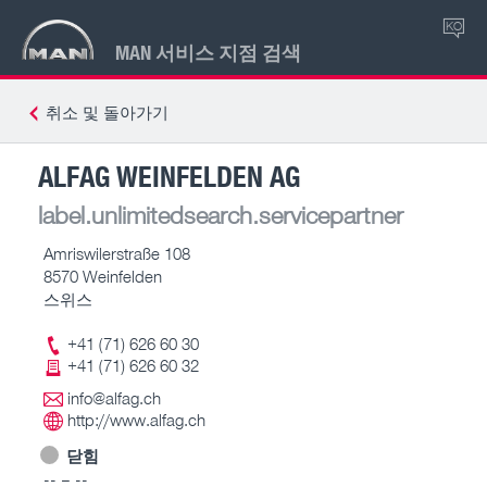
KO
MAN 서비스 지점 검색
취소 및 돌아가기
ALFAG WEINFELDEN AG
label.unlimitedsearch.servicepartner
Amriswilerstraße 108
8570 Weinfelden
스위스
+41 (71) 626 60 30
+41 (71) 626 60 32
info@alfag.ch
http://www.alfag.ch
닫힘
-- – --