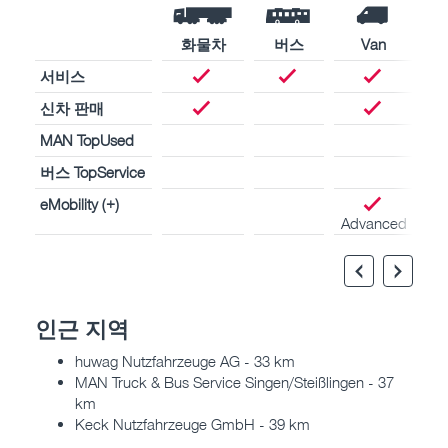
화물차
버스
Van
서비스
신차 판매
MAN TopUsed
버스 TopService
eMobility (+)
Advanced
인근 지역
huwag Nutzfahrzeuge AG - 33 km
MAN Truck & Bus Service Singen/Steißlingen - 37
km
Keck Nutzfahrzeuge GmbH - 39 km