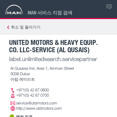
KO
MAN 서비스 지점 검색
취소 및 돌아가기
UNITED MOTORS & HEAVY EQUIP.
CO. LLC-SERVICE (AL QUSAIS)
label.unlimitedsearch.servicepartner
Al Qusaias Ind. Area 1, Amman Street
3038 Dubai
아랍 에미리트
+971(0) 42 67 0600
+971(0) 42 67 0700
service@utdmotors.com
http://www.utdmotors.com
열려 있음