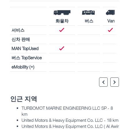
화물차
버스
Van
서비스
신차 판매
MAN TopUsed
버스 TopService
eMobility (+)
인근 지역
TURBOMOT MARINE ENGINEERING LLC SP - 8
km
United Motors & Heavy Equipment Co. LLC - 18 km
United Motors & Heavy Equipment Co. LLC ( Al Awir