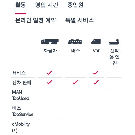
활동
영업 시간
종업원
온라인 일정 예약
특별 서비스
화물차
버스
Van
선박
산
용 엔
용 
진
진
서비스
신차 판매
MAN
TopUsed
버스
TopService
eMobility
(+)