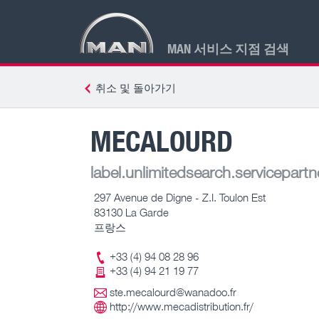
MAN 서비스 지점 검색
취소 및 돌아가기
MECALOURD
label.unlimitedsearch.servicepartn
297 Avenue de Digne - Z.I. Toulon Est
83130 La Garde
프랑스
+33 (4) 94 08 28 96
+33 (4) 94 21 19 77
ste.mecalourd@wanadoo.fr
http://www.mecadistribution.fr/