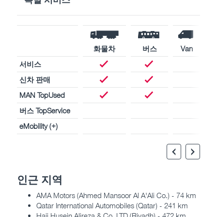
화물차
버스
Van
서비스
신차 판매
MAN TopUsed
버스 TopService
eMobility (+)
인근 지역
AMA Motors (Ahmed Mansoor Al A'Ali Co.) - 74 km
Qatar International Automobiles (Qatar) - 241 km
Haji Husein Alireza & Co. LTD (Riyadh) - 472 km