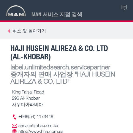
KO
MAN 서비스 지점 검색
취소 및 돌아가기
HAJI HUSEIN ALIREZA & CO. LTD
(AL-KHOBAR)
label.unlimitedsearch.servicepartner
중개자의 판매 사업장
"HAJI HUSEIN
ALIREZA & CO. LTD"
King Faisal Road
296 Al-Khobar
사우디아라비아
+966(54) 1173446
service@hha.com.sa
http://www.hha.com.sa