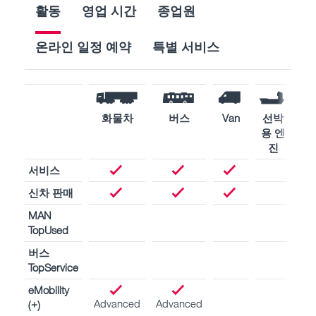
활동
영업 시간
종업원
온라인 일정 예약
특별 서비스
화물차
버스
Van
선박
산
용 엔
용
진
서비스
신차 판매
MAN
TopUsed
버스
TopService
eMobility
Advanced
Advanced
(+)